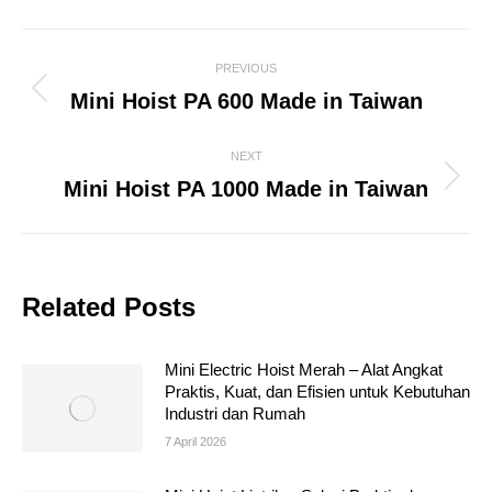
Post
PREVIOUS
navigation
Previous
Mini Hoist PA 600 Made in Taiwan
post:
NEXT
Next
Mini Hoist PA 1000 Made in Taiwan
post:
Related Posts
Mini Electric Hoist Merah – Alat Angkat
Praktis, Kuat, dan Efisien untuk Kebutuhan
Industri dan Rumah
7 April 2026