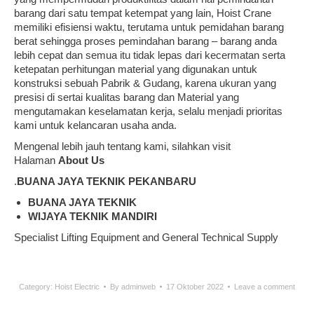
barang dari satu tempat ketempat yang lain, Hoist Crane
memiliki efisiensi waktu, terutama untuk pemidahan barang
berat sehingga proses pemindahan barang – barang anda
lebih cepat dan semua itu tidak lepas dari kecermatan serta
ketepatan perhitungan material yang digunakan untuk
konstruksi sebuah Pabrik & Gudang, karena ukuran yang
presisi di sertai kualitas barang dan Material yang
mengutamakan keselamatan kerja, selalu menjadi prioritas
kami untuk kelancaran usaha anda.
Mengenal lebih jauh tentang kami, silahkan visit
Halaman
About Us
.
BUANA JAYA TEKNIK PEKANBARU
BUANA JAYA TEKNIK
WIJAYA TEKNIK MANDIRI
Specialist Lifting Equipment and General Technical Supply
Category:
Hoist Electric
By
adminweb
17 Oktober 2022
Leave a comment