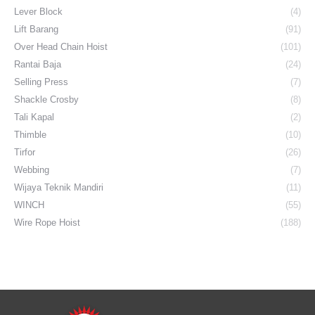
Lever Block
(4)
Lift Barang
(91)
Over Head Chain Hoist
(101)
Rantai Baja
(24)
Selling Press
(7)
Shackle Crosby
(8)
Tali Kapal
(2)
Thimble
(10)
Tirfor
(26)
Webbing
(7)
Wijaya Teknik Mandiri
(11)
WINCH
(55)
Wire Rope Hoist
(188)