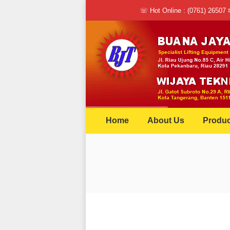
☏ Hot Online : (0761) 26507
Home
About Us
Produc