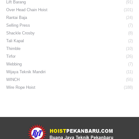
Lift Barang
(91)
Over Head Chain Hoist
(101)
Rantai Baja
(24)
Selling Press
(7)
Shackle Crosby
(8)
Tali Kapal
(2)
Thimble
(10)
Tirfor
(26)
Webbing
(7)
Wijaya Teknik Mandiri
(11)
WINCH
(55)
Wire Rope Hoist
(188)