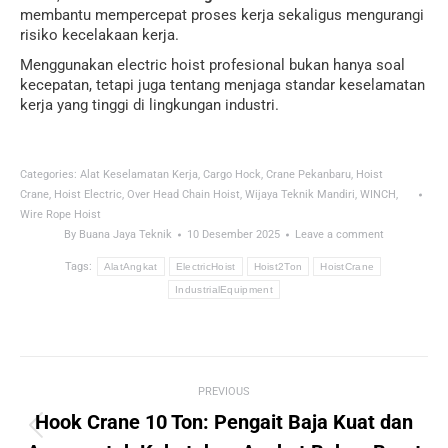
membantu mempercepat proses kerja sekaligus mengurangi
risiko kecelakaan kerja.
Menggunakan electric hoist profesional bukan hanya soal
kecepatan, tetapi juga tentang menjaga standar keselamatan
kerja yang tinggi di lingkungan industri.
Categories:
Alat Keselamatan Kerja
,
Cargo Hock
,
Crane Pekanbaru
,
Hoist
Crane
,
Hoist Electric
,
Over Head Chain Hoist
,
Wijaya Teknik Mandiri
,
WINCH
,
Wire Rope Hoist
By
Buana Jaya Teknik
10 Desember 2025
Leave a comment
Tags:
AlatAngkat
ElectricHoist
Hoist2Ton
HoistCrane
IndustrialEquipment
Post
PREVIOUS
navigation
Hook Crane 10 Ton: Pengait Baja Kuat dan
Previous