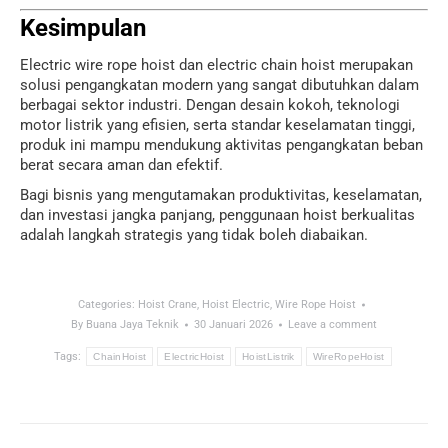
Kesimpulan
Electric wire rope hoist dan electric chain hoist merupakan
solusi pengangkatan modern yang sangat dibutuhkan dalam
berbagai sektor industri. Dengan desain kokoh, teknologi
motor listrik yang efisien, serta standar keselamatan tinggi,
produk ini mampu mendukung aktivitas pengangkatan beban
berat secara aman dan efektif.
Bagi bisnis yang mengutamakan produktivitas, keselamatan,
dan investasi jangka panjang, penggunaan hoist berkualitas
adalah langkah strategis yang tidak boleh diabaikan.
Categories:
Hoist Crane
,
Hoist Electric
,
Wire Rope Hoist
By
Buana Jaya Teknik
30 Januari 2026
Leave a comment
Tags:
ChainHoist
ElectricHoist
HoistListrik
WireRopeHoist
Post