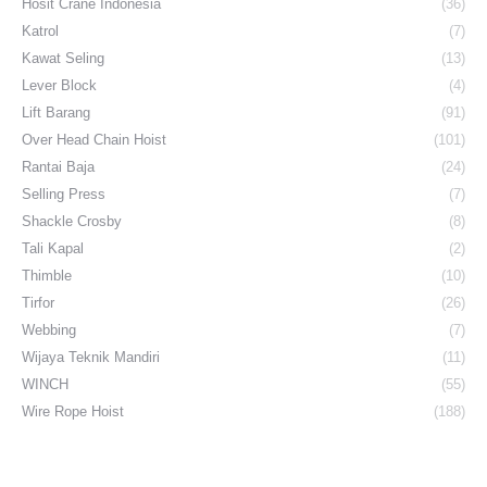
Hosit Crane Indonesia
(36)
Katrol
(7)
Kawat Seling
(13)
Lever Block
(4)
Lift Barang
(91)
Over Head Chain Hoist
(101)
Rantai Baja
(24)
Selling Press
(7)
Shackle Crosby
(8)
Tali Kapal
(2)
Thimble
(10)
Tirfor
(26)
Webbing
(7)
Wijaya Teknik Mandiri
(11)
WINCH
(55)
Wire Rope Hoist
(188)