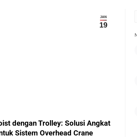
S
JAN
19
N
oist dengan Trolley: Solusi Angkat
untuk Sistem Overhead Crane