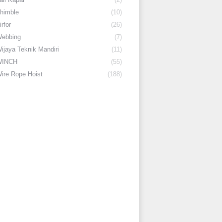
himble
(10)
irfor
(26)
ebbing
(7)
ijaya Teknik Mandiri
(11)
WINCH
(55)
ire Rope Hoist
(188)