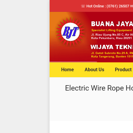
☏ Hot Online : (0761) 26507 
Home
About Us
Product
Electric Wire Rope H