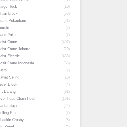
argo Hock
(10)
hain Block
(53)
rane Pekanbaru
(31)
errule
(3)
and Pallet
(7)
oist Crane
(497)
oist Crane Jakarta
(20)
oist Electric
(433)
osit Crane Indonesia
(36)
atrol
(7)
awat Seling
(13)
ever Block
(4)
ift Barang
(91)
ver Head Chain Hoist
(101)
antai Baja
(24)
elling Press
(7)
hackle Crosby
(8)
ali Kapal
(2)