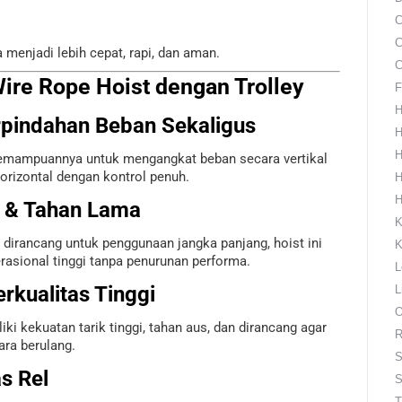
C
C
 menjadi lebih cepat, rapi, dan aman.
C
ire Rope Hoist dengan Trolley
F
H
rpindahan Beban Sekaligus
H
H
kemampuannya untuk mengangkat beban secara vertikal
rizontal dengan kontrol penuh.
H
H
en & Tahan Lama
K
g dirancang untuk penggunaan jangka panjang, hoist ini
K
asional tinggi tanpa penurunan performa.
L
rkualitas Tinggi
L
O
ki kekuatan tarik tinggi, tahan aus, dan dirancang agar
R
ara berulang.
S
as Rel
S
T