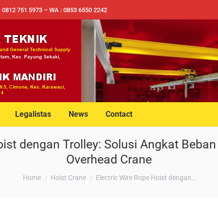
✉ 0812 751 5973 – WA : 0853 6550 2242
Legalistas
News
Contact
oist dengan Trolley: Solusi Angkat Beban
Overhead Crane
You are here:
Home
Hoist Crane
Electric Wire Rope Hoist dengan…