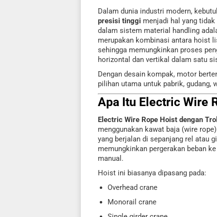
Dalam dunia industri modern, kebut
presisi tinggi
menjadi hal yang tidak 
dalam sistem material handling ada
merupakan kombinasi antara hoist list
sehingga memungkinkan proses peng
horizontal dan vertikal dalam satu s
Dengan desain kompak, motor bertenag
pilihan utama untuk pabrik, gudang, w
Apa Itu Electric Wire
Electric Wire Rope Hoist dengan Tro
menggunakan kawat baja (wire rope) 
yang berjalan di sepanjang rel atau gi
memungkinkan pergerakan beban ke k
manual.
Hoist ini biasanya dipasang pada:
Overhead crane
Monorail crane
Single girder crane