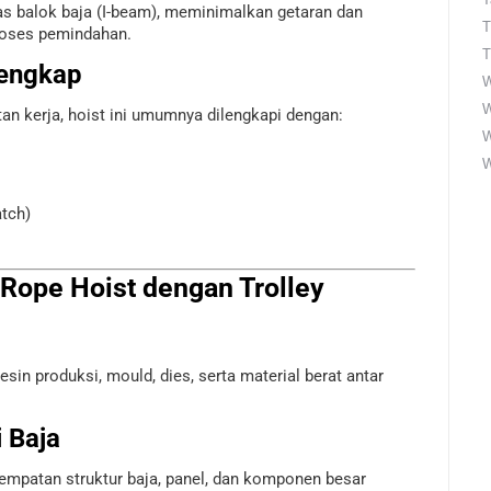
tas balok baja (I-beam), meminimalkan getaran dan
T
roses pemindahan.
T
Lengkap
W
W
n kerja, hoist ini umumnya dilengkapi dengan:
W
tch)
e Rope Hoist dengan Trolley
produksi, mould, dies, serta material berat antar
 Baja
atan struktur baja, panel, dan komponen besar