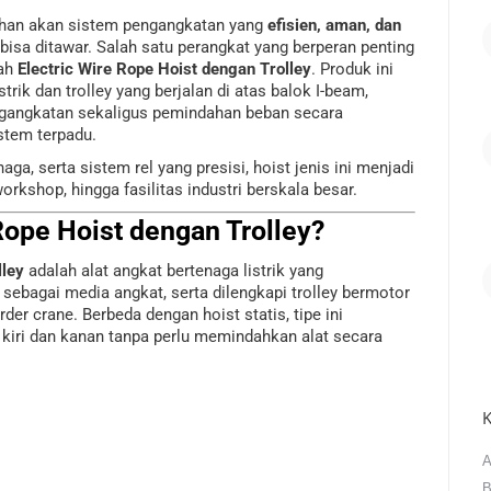
uhan akan sistem pengangkatan yang
efisien, aman, dan
bisa ditawar. Salah satu perangkat yang berperan penting
lah
Electric Wire Rope Hoist dengan Trolley
. Produk ini
rik dan trolley yang berjalan di atas balok I-beam,
angkatan sekaligus pemindahan beban secara
istem terpadu.
a, serta sistem rel yang presisi, hoist jenis ini menjadi
orkshop, hingga fasilitas industri berskala besar.
 Rope Hoist dengan Trolley?
lley
adalah alat angkat bertenaga listrik yang
sebagai media angkat, serta dilengkapi trolley bermotor
rder crane. Berbeda dengan hoist statis, tipe ini
iri dan kanan tanpa perlu memindahkan alat secara
K
A
B