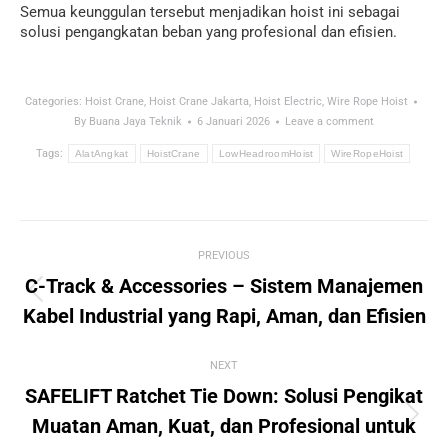
Semua keunggulan tersebut menjadikan hoist ini sebagai
solusi pengangkatan beban yang profesional dan efisien.
Categories:
Hoist Crane
,
Hoist Crane Jakarta
,
Hoist Electric
,
Wire Rope Hoist
By
Buana Jaya Teknik
6 Januari 2026
Leave a comment
Tags:
AlatAngkat
HoistCrane
LowHeadroomHoist
WireRopeHoist
Post
PREVIOUS
navigation
C-Track & Accessories – Sistem Manajemen
Previous
Kabel Industrial yang Rapi, Aman, dan Efisien
post:
NEXT
SAFELIFT Ratchet Tie Down: Solusi Pengikat
Next
Muatan Aman, Kuat, dan Profesional untuk
post: