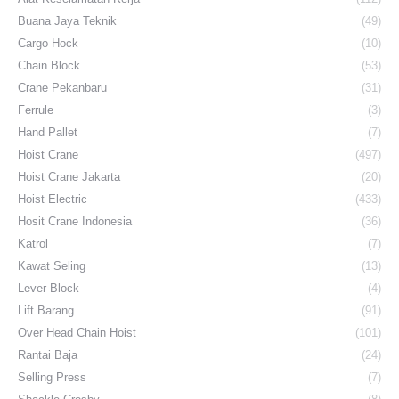
Buana Jaya Teknik
(49)
Cargo Hock
(10)
Chain Block
(53)
Crane Pekanbaru
(31)
Ferrule
(3)
Hand Pallet
(7)
Hoist Crane
(497)
Hoist Crane Jakarta
(20)
Hoist Electric
(433)
Hosit Crane Indonesia
(36)
Katrol
(7)
Kawat Seling
(13)
Lever Block
(4)
Lift Barang
(91)
Over Head Chain Hoist
(101)
Rantai Baja
(24)
Selling Press
(7)