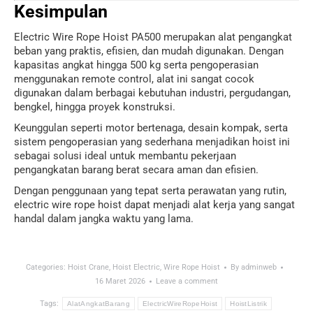
Kesimpulan
Electric Wire Rope Hoist PA500 merupakan alat pengangkat
beban yang praktis, efisien, dan mudah digunakan. Dengan
kapasitas angkat hingga 500 kg serta pengoperasian
menggunakan remote control, alat ini sangat cocok
digunakan dalam berbagai kebutuhan industri, pergudangan,
bengkel, hingga proyek konstruksi.
Keunggulan seperti motor bertenaga, desain kompak, serta
sistem pengoperasian yang sederhana menjadikan hoist ini
sebagai solusi ideal untuk membantu pekerjaan
pengangkatan barang berat secara aman dan efisien.
Dengan penggunaan yang tepat serta perawatan yang rutin,
electric wire rope hoist dapat menjadi alat kerja yang sangat
handal dalam jangka waktu yang lama.
Categories:
Hoist Crane
,
Hoist Electric
,
Wire Rope Hoist
By
adminweb
16 Maret 2026
Leave a comment
Tags:
AlatAngkatBarang
ElectricWireRopeHoist
HoistListrik