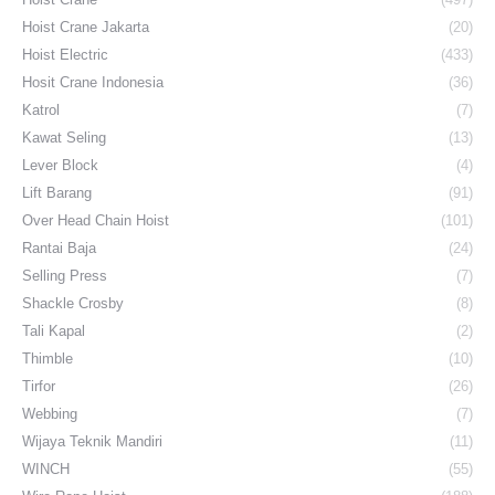
Hoist Crane Jakarta
(20)
Hoist Electric
(433)
Hosit Crane Indonesia
(36)
Katrol
(7)
Kawat Seling
(13)
Lever Block
(4)
Lift Barang
(91)
Over Head Chain Hoist
(101)
Rantai Baja
(24)
Selling Press
(7)
Shackle Crosby
(8)
Tali Kapal
(2)
Thimble
(10)
Tirfor
(26)
Webbing
(7)
Wijaya Teknik Mandiri
(11)
WINCH
(55)