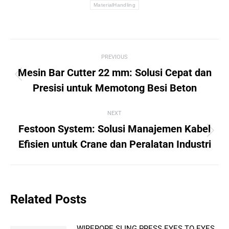
MaterialHandling
Post
PREVIOUS
navigation
Mesin Bar Cutter 22 mm: Solusi Cepat dan
Previous
Presisi untuk Memotong Besi Beton
post:
NEXT
Festoon System: Solusi Manajemen Kabel
Next
Efisien untuk Crane dan Peralatan Industri
post:
Related Posts
WIREROPE SLING PRESS EYES TO EYES