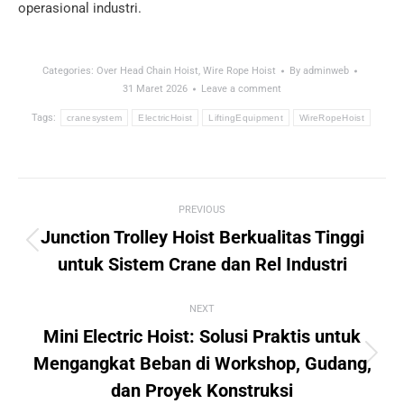
operasional industri.
Categories:
Over Head Chain Hoist
,
Wire Rope Hoist
By
adminweb
31 Maret 2026
Leave a comment
Tags:
cranesystem
ElectricHoist
LiftingEquipment
WireRopeHoist
Post
PREVIOUS
navigation
Junction Trolley Hoist Berkualitas Tinggi
Previous
untuk Sistem Crane dan Rel Industri
post:
NEXT
Mini Electric Hoist: Solusi Praktis untuk
Next
Mengangkat Beban di Workshop, Gudang,
post:
dan Proyek Konstruksi