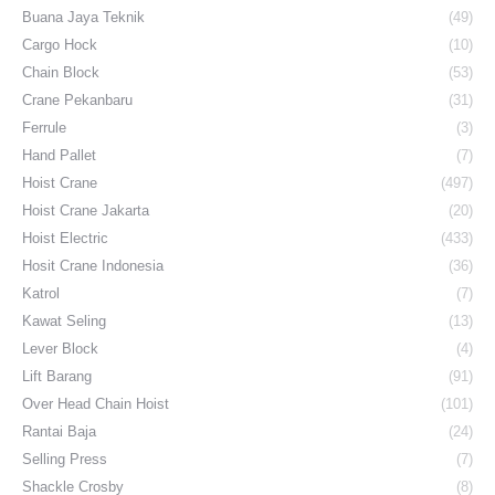
Buana Jaya Teknik
(49)
Cargo Hock
(10)
Chain Block
(53)
Crane Pekanbaru
(31)
Ferrule
(3)
Hand Pallet
(7)
Hoist Crane
(497)
Hoist Crane Jakarta
(20)
Hoist Electric
(433)
Hosit Crane Indonesia
(36)
Katrol
(7)
Kawat Seling
(13)
Lever Block
(4)
Lift Barang
(91)
Over Head Chain Hoist
(101)
Rantai Baja
(24)
Selling Press
(7)
Shackle Crosby
(8)