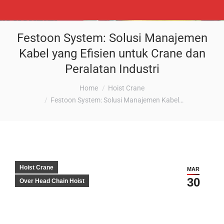
Festoon System: Solusi Manajemen
Kabel yang Efisien untuk Crane dan
Peralatan Industri
You are here:
Home
Hoist Crane
Festoon System: Solusi Manajemen Kabel…
Hoist Crane
MAR
30
Over Head Chain Hoist