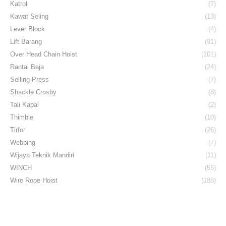
Katrol
(7)
Kawat Seling
(13)
Lever Block
(4)
Lift Barang
(91)
Over Head Chain Hoist
(101)
Rantai Baja
(24)
Selling Press
(7)
Shackle Crosby
(8)
Tali Kapal
(2)
Thimble
(10)
Tirfor
(26)
Webbing
(7)
Wijaya Teknik Mandiri
(11)
WINCH
(55)
Wire Rope Hoist
(188)