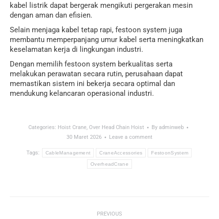
kabel listrik dapat bergerak mengikuti pergerakan mesin
dengan aman dan efisien.
Selain menjaga kabel tetap rapi, festoon system juga
membantu memperpanjang umur kabel serta meningkatkan
keselamatan kerja di lingkungan industri.
Dengan memilih festoon system berkualitas serta
melakukan perawatan secara rutin, perusahaan dapat
memastikan sistem ini bekerja secara optimal dan
mendukung kelancaran operasional industri.
Categories:
Hoist Crane
,
Over Head Chain Hoist
By
adminweb
30 Maret 2026
Leave a comment
Tags:
CableManagement
CraneAccessories
FestoonSystem
OverheadCrane
Post
PREVIOUS