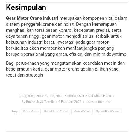
Kesimpulan
Gear Motor Crane Industri
merupakan komponen vital dalam
sistem penggerak crane dan hoist. Dengan kemampuan
menghasilkan torsi besar, kontrol kecepatan presisi, serta
daya tahan tinggi, gear motor menjadi solusi terbaik untuk
kebutuhan industri berat. Investasi pada gear motor
berkualitas akan memberikan manfaat jangka panjang
berupa operasional yang aman, efisien, dan minim downtime.
Bagi perusahaan yang mengutamakan keandalan mesin dan
keselamatan kerja, gear motor crane adalah pilihan yang
tepat dan strategis.
Categories:
Hoist Crane
,
Hoist Electric
,
Over Head Chain Hoist
By
Buana Jaya Teknik
9 Februari 2026
Leave a comment
Tags:
GearMotor
GearMotorCrane
MotorCrane
SparePartCrane