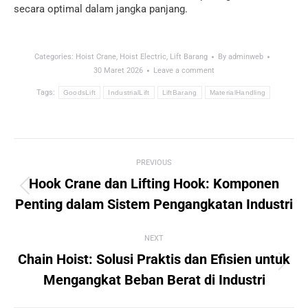
secara optimal dalam jangka panjang.
Categories:
Hoist Crane
,
Hoist Electric
,
Lift Barang
By
adminweb
30 Maret 2026
Leave a comment
Tags:
GoodsLift
IndustrialLift
LiftBarang
MaterialHandling
Post
PREVIOUS
navigation
Hook Crane dan Lifting Hook: Komponen
Previous
Penting dalam Sistem Pengangkatan Industri
post:
NEXT
Chain Hoist: Solusi Praktis dan Efisien untuk
Next
Mengangkat Beban Berat di Industri
post: