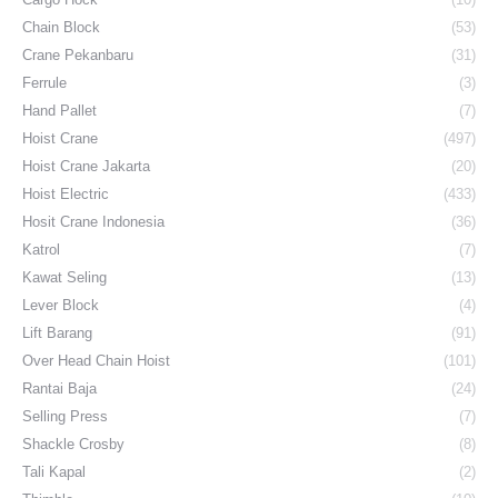
Chain Block
(53)
Crane Pekanbaru
(31)
Ferrule
(3)
Hand Pallet
(7)
Hoist Crane
(497)
Hoist Crane Jakarta
(20)
Hoist Electric
(433)
Hosit Crane Indonesia
(36)
Katrol
(7)
Kawat Seling
(13)
Lever Block
(4)
Lift Barang
(91)
Over Head Chain Hoist
(101)
Rantai Baja
(24)
Selling Press
(7)
Shackle Crosby
(8)
Tali Kapal
(2)