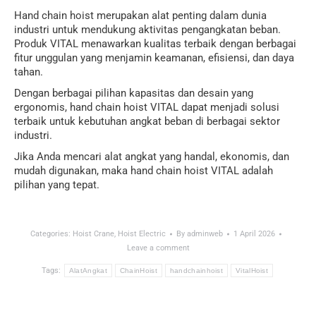
Hand chain hoist merupakan alat penting dalam dunia
industri untuk mendukung aktivitas pengangkatan beban.
Produk VITAL menawarkan kualitas terbaik dengan berbagai
fitur unggulan yang menjamin keamanan, efisiensi, dan daya
tahan.
Dengan berbagai pilihan kapasitas dan desain yang
ergonomis, hand chain hoist VITAL dapat menjadi solusi
terbaik untuk kebutuhan angkat beban di berbagai sektor
industri.
Jika Anda mencari alat angkat yang handal, ekonomis, dan
mudah digunakan, maka hand chain hoist VITAL adalah
pilihan yang tepat.
Categories:
Hoist Crane
,
Hoist Electric
By
adminweb
1 April 2026
Leave a comment
Tags:
AlatAngkat
ChainHoist
handchainhoist
VitalHoist