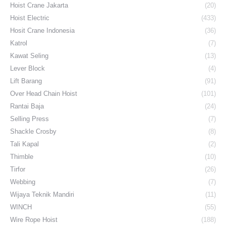
Hoist Crane Jakarta
(20)
Hoist Electric
(433)
Hosit Crane Indonesia
(36)
Katrol
(7)
Kawat Seling
(13)
Lever Block
(4)
Lift Barang
(91)
Over Head Chain Hoist
(101)
Rantai Baja
(24)
Selling Press
(7)
Shackle Crosby
(8)
Tali Kapal
(2)
Thimble
(10)
Tirfor
(26)
Webbing
(7)
Wijaya Teknik Mandiri
(11)
WINCH
(55)
Wire Rope Hoist
(188)