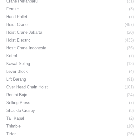
Crane Pekanbaru
(31)
Ferrule
(3)
Hand Pallet
(7)
Hoist Crane
(497)
Hoist Crane Jakarta
(20)
Hoist Electric
(433)
Hosit Crane Indonesia
(36)
Katrol
(7)
Kawat Seling
(13)
Lever Block
(4)
Lift Barang
(91)
Over Head Chain Hoist
(101)
Rantai Baja
(24)
Selling Press
(7)
Shackle Crosby
(8)
Tali Kapal
(2)
Thimble
(10)
Tirfor
(26)