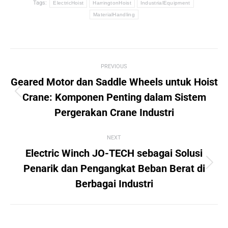
Tags:
ElectricHoist
HarringtonHoist
IndustrialEquipment
MaterialHandling
Post
PREVIOUS
navigation
Geared Motor dan Saddle Wheels untuk Hoist
Previous
Crane: Komponen Penting dalam Sistem
post:
Pergerakan Crane Industri
NEXT
Electric Winch JO-TECH sebagai Solusi
Next
Penarik dan Pengangkat Beban Berat di
post:
Berbagai Industri