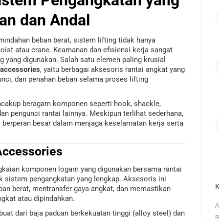
n dan Andal
indahan beban berat, sistem lifting tidak hanya
oist atau crane. Keamanan dan efisiensi kerja sangat
 yang digunakan. Salah satu elemen paling krusial
n accessories
, yaitu berbagai aksesoris rantai angkat yang
nci, dan penahan beban selama proses lifting
encakup beragam komponen seperti hook, shackle,
 dan pengunci rantai lainnya. Meskipun terlihat sederhana,
ni berperan besar dalam menjaga keselamatan kerja serta
 Accessories
gkaian komponen logam yang digunakan bersama rantai
k sistem pengangkatan yang lengkap. Aksesoris ini
K
an berat, mentransfer gaya angkat, dan memastikan
ngkat atau dipindahkan.
A
at dari baja paduan berkekuatan tinggi (alloy steel) dan
B