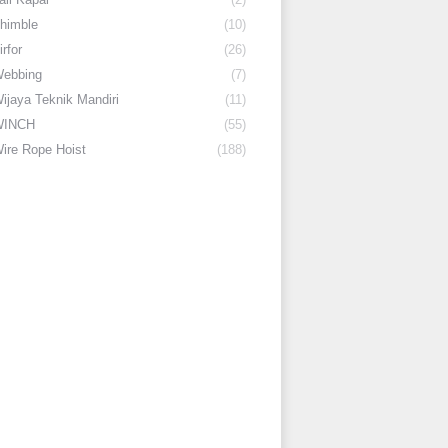
himble
(10)
irfor
(26)
ebbing
(7)
ijaya Teknik Mandiri
(11)
WINCH
(55)
ire Rope Hoist
(188)