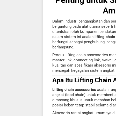
Ama
Dalam industri pengangkatan dan pem
bergantung pada alat utama seperti h
ditentukan oleh komponen pendukung
dalam sistem ini adalah
lifting chai
berfungsi sebagai penghubung, pengu
berlangsung.
Produk lifting chain accessories m
master link, connecting link, swivel,
kualitas dan spesifikasi aksesoris i
mencegah kegagalan sistem angkat.
Apa Itu Lifting Chain
Lifting chain accessories
adalah ran
angkat (load chain) untuk membentu
dirancang khusus untuk menahan beb
posisi beban tetap stabil selama dia
Aksesoris rantai angkat umumnya dibu