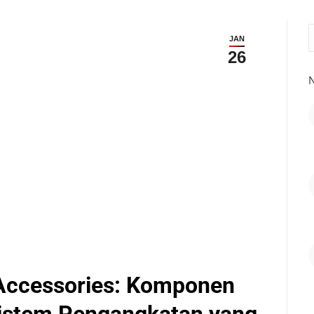
S
JAN
26
N
 Accessories: Komponen
Sistem Pengangkatan yang