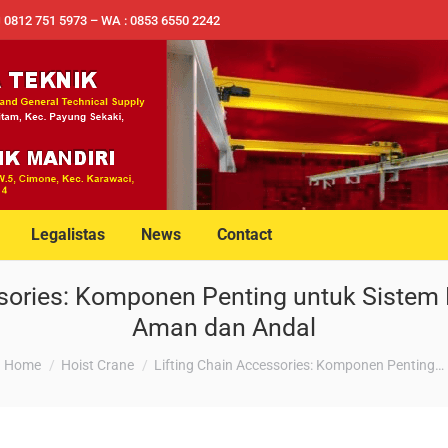
✉ 0812 751 5973 – WA : 0853 6550 2242
Legalistas
News
Contact
ssories: Komponen Penting untuk Siste
Aman dan Andal
You are here:
Home
Hoist Crane
Lifting Chain Accessories: Komponen Penting…