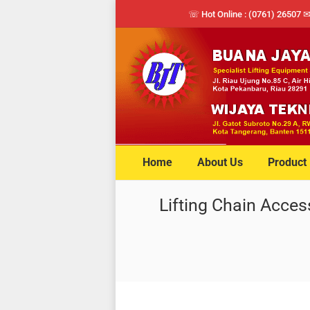
☏ Hot Online : (0761) 26507 
Home
About Us
Product
Lifting Chain Acce