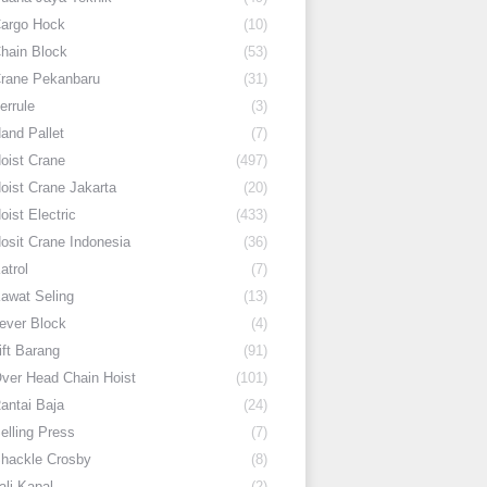
argo Hock
(10)
hain Block
(53)
rane Pekanbaru
(31)
errule
(3)
and Pallet
(7)
oist Crane
(497)
oist Crane Jakarta
(20)
oist Electric
(433)
osit Crane Indonesia
(36)
atrol
(7)
awat Seling
(13)
ever Block
(4)
ift Barang
(91)
ver Head Chain Hoist
(101)
antai Baja
(24)
elling Press
(7)
hackle Crosby
(8)
ali Kapal
(2)