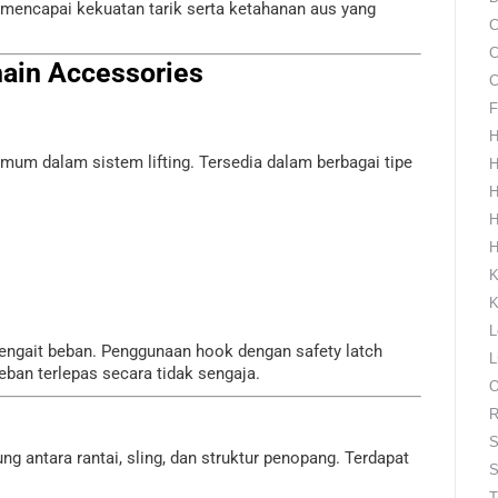
 mencapai kekuatan tarik serta ketahanan aus yang
C
C
hain Accessories
C
F
H
m dalam sistem lifting. Tersedia dalam berbagai tipe
H
H
H
H
K
K
L
engait beban. Penggunaan hook dengan safety latch
L
ban terlepas secara tidak sengaja.
O
R
S
 antara rantai, sling, dan struktur penopang. Terdapat
S
T