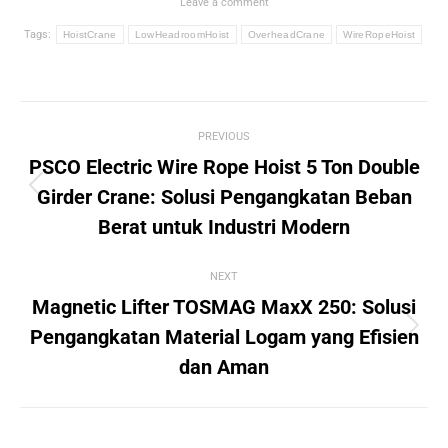
Leave a comment
Tags:
HoistCrane
LowHeadroomHoist
OverheadCrane
WireRopeHoist
Post
PREVIOUS
navigation
PSCO Electric Wire Rope Hoist 5 Ton Double
Previous
Girder Crane: Solusi Pengangkatan Beban
post:
Berat untuk Industri Modern
NEXT
Magnetic Lifter TOSMAG MaxX 250: Solusi
Next
Pengangkatan Material Logam yang Efisien
post:
dan Aman