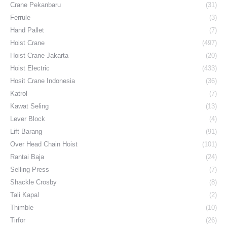
Crane Pekanbaru
(31)
Ferrule
(3)
Hand Pallet
(7)
Hoist Crane
(497)
Hoist Crane Jakarta
(20)
Hoist Electric
(433)
Hosit Crane Indonesia
(36)
Katrol
(7)
Kawat Seling
(13)
Lever Block
(4)
Lift Barang
(91)
Over Head Chain Hoist
(101)
Rantai Baja
(24)
Selling Press
(7)
Shackle Crosby
(8)
Tali Kapal
(2)
Thimble
(10)
Tirfor
(26)