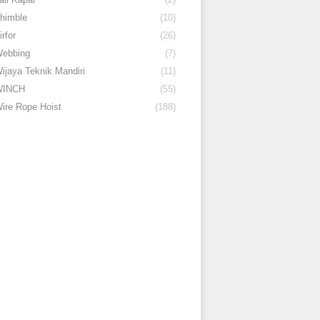
himble
(10)
irfor
(26)
ebbing
(7)
ijaya Teknik Mandiri
(11)
WINCH
(55)
ire Rope Hoist
(188)