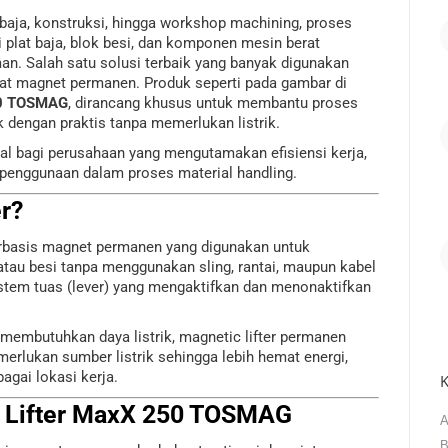
 baja, konstruksi, hingga workshop machining, proses
 plat baja, blok besi, dan komponen mesin berat
an. Salah satu solusi terbaik yang banyak digunakan
kat magnet permanen. Produk seperti pada gambar di
50 TOSMAG
, dirancang khusus untuk membantu proses
 dengan praktis tanpa memerlukan listrik.
ideal bagi perusahaan yang mengutamakan efisiensi kerja,
penggunaan dalam proses material handling.
er?
berbasis magnet permanen yang digunakan untuk
tau besi tanpa menggunakan sling, rantai, maupun kabel
istem tuas (lever) yang mengaktifkan dan menonaktifkan
membutuhkan daya listrik, magnetic lifter permanen
rlukan sumber listrik sehingga lebih hemat energi,
agai lokasi kerja.
K
 Lifter MaxX 250 TOSMAG
A
B