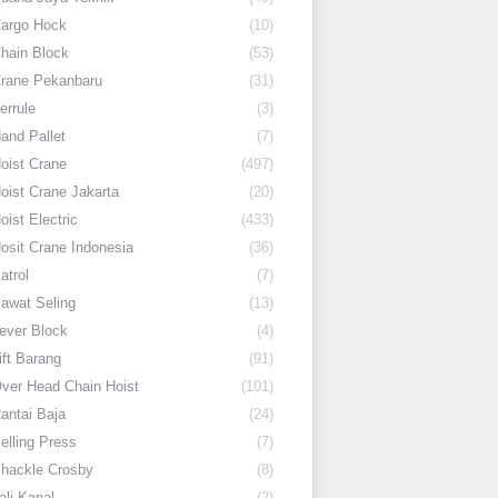
argo Hock
(10)
hain Block
(53)
rane Pekanbaru
(31)
errule
(3)
and Pallet
(7)
oist Crane
(497)
oist Crane Jakarta
(20)
oist Electric
(433)
osit Crane Indonesia
(36)
atrol
(7)
awat Seling
(13)
ever Block
(4)
ift Barang
(91)
ver Head Chain Hoist
(101)
antai Baja
(24)
elling Press
(7)
hackle Crosby
(8)
ali Kapal
(2)