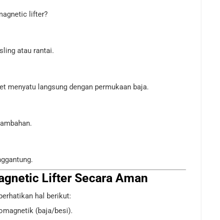
agnetic lifter?
ing atau rantai.
net menyatu langsung dengan permukaan baja.
tambahan.
nggantung.
gnetic Lifter Secara Aman
rhatikan hal berikut:
omagnetik (baja/besi).