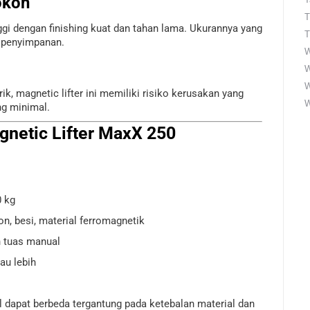
okoh
T
inggi dengan finishing kuat dan tahan lama. Ukurannya yang
T
 penyimpanan.
W
W
k, magnetic lifter ini memiliki risiko kerusakan yang
W
ng minimal.
netic Lifter MaxX 250
 kg
on, besi, material ferromagnetik
 tuas manual
au lebih
 dapat berbeda tergantung pada ketebalan material dan