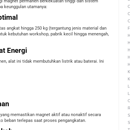
ogi magnet permanen berkekuatan tinggi dan sistem
pa keunggulan utamanya:
C
C
ptimal
C
s angkat hingga 250 kg (tergantung jenis material dan
F
 untuk kebutuhan workshop, pabrik kecil hingga menengah,
H
H
at Energi
H
H
 alat ini tidak membutuhkan listrik atau baterai. Ini
H
K
K
L
L
O
man
R
 yang memastikan magnet aktif atau nonaktif secara
S
iko beban terlepas saat proses pengangkatan.
S
T