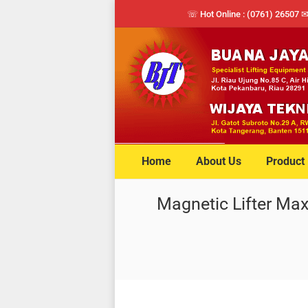
☏ Hot Online : (0761) 26507 
Home
About Us
Product
Magnetic Lifter Ma