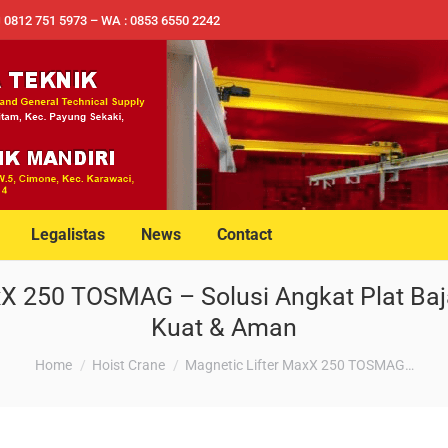
✉ 0812 751 5973 – WA : 0853 6550 2242
Legalistas
News
Contact
xX 250 TOSMAG – Solusi Angkat Plat Baja
Kuat & Aman
You are here:
Home
Hoist Crane
Magnetic Lifter MaxX 250 TOSMAG…