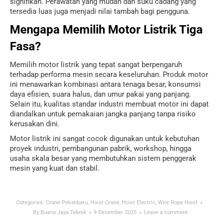
signifikan. Perawatan yang mudah dan suku cadang yang
tersedia luas juga menjadi nilai tambah bagi pengguna.
Mengapa Memilih Motor Listrik Tiga
Fasa?
Memilih motor listrik yang tepat sangat berpengaruh
terhadap performa mesin secara keseluruhan. Produk motor
ini menawarkan kombinasi antara tenaga besar, konsumsi
daya efisien, suara halus, dan umur pakai yang panjang.
Selain itu, kualitas standar industri membuat motor ini dapat
diandalkan untuk pemakaian jangka panjang tanpa risiko
kerusakan dini.
Motor listrik ini sangat cocok digunakan untuk kebutuhan
proyek industri, pembangunan pabrik, workshop, hingga
usaha skala besar yang membutuhkan sistem penggerak
mesin yang kuat dan stabil.
Categories:
Crane Pekanbaru
,
Hoist Crane
,
Hoist Electric
,
Wire Rope Hoist
By
Buana Jaya Teknik
9 Desember 2025
Leave a comment