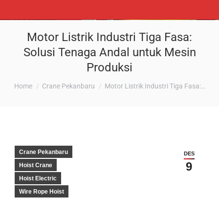
Motor Listrik Industri Tiga Fasa:
Solusi Tenaga Andal untuk Mesin
Produksi
You are here:
Home
Crane Pekanbaru
Motor Listrik Industri Tiga Fasa:…
Crane Pekanbaru
DES
9
Hoist Crane
Hoist Electric
Wire Rope Hoist