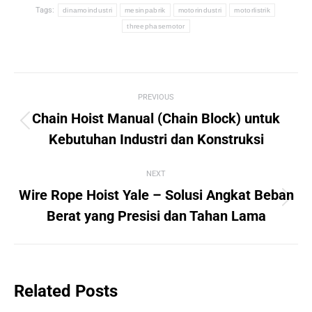
Tags:
dinamoindustri
mesinpabrik
motorindustri
motorlistrik
threephasemotor
Post
PREVIOUS
navigation
Chain Hoist Manual (Chain Block) untuk
Previous
Kebutuhan Industri dan Konstruksi
post:
NEXT
Wire Rope Hoist Yale – Solusi Angkat Beban
Next
Berat yang Presisi dan Tahan Lama
post:
Related Posts