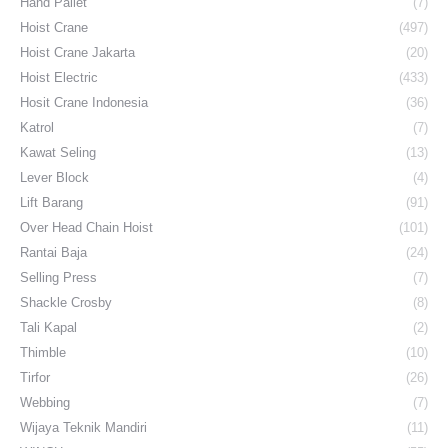
Hand Pallet
(7)
Hoist Crane
(497)
Hoist Crane Jakarta
(20)
Hoist Electric
(433)
Hosit Crane Indonesia
(36)
Katrol
(7)
Kawat Seling
(13)
Lever Block
(4)
Lift Barang
(91)
Over Head Chain Hoist
(101)
Rantai Baja
(24)
Selling Press
(7)
Shackle Crosby
(8)
Tali Kapal
(2)
Thimble
(10)
Tirfor
(26)
Webbing
(7)
Wijaya Teknik Mandiri
(11)