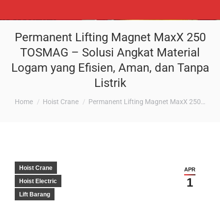
Permanent Lifting Magnet MaxX 250
TOSMAG – Solusi Angkat Material
Logam yang Efisien, Aman, dan Tanpa
Listrik
You are here:
Home
Hoist Crane
Permanent Lifting Magnet MaxX 250…
Hoist Crane
APR
1
Hoist Electric
Lift Barang