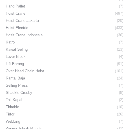
Hand Pallet
(7)
Hoist Crane
(497)
Hoist Crane Jakarta
(20)
Hoist Electric
(433)
Hosit Crane Indonesia
(36)
Katrol
(7)
Kawat Seling
(13)
Lever Block
(4)
Lift Barang
(91)
Over Head Chain Hoist
(101)
Rantai Baja
(24)
Selling Press
(7)
Shackle Crosby
(8)
Tali Kapal
(2)
Thimble
(10)
Tirfor
(26)
Webbing
(7)
Wijaya Teknik Mandiri
(11)