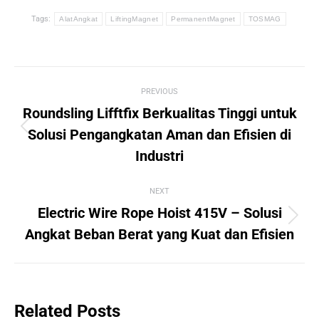
Tags:
AlatAngkat
LiftingMagnet
PermanentMagnet
TOSMAG
Post
PREVIOUS
navigation
Roundsling Lifftfix Berkualitas Tinggi untuk
Previous
Solusi Pengangkatan Aman dan Efisien di
post:
Industri
NEXT
Electric Wire Rope Hoist 415V – Solusi
Next
Angkat Beban Berat yang Kuat dan Efisien
post:
Related Posts