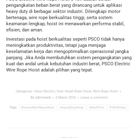
pengangkatan beban berat yang dirancang untuk aplikasi
heavy duty di berbagai sektor industri. Dilengkapi motor
bertenaga, wire rope berkualitas tinggi, serta sistem
keamanan lengkap, hoist ini menawarkan performa stabil,
efisien, dan aman.
Investasi pada hoist berkualitas seperti PSCO tidak hanya
meningkatkan produktivitas, tetapi juga menjaga
keselamatan kerja dan mengoptimalkan operasional jangka
panjang. Jika Anda membutuhkan sistem pengangkatan yang
kuat dan andal untuk kebutuhan industri berat, PSCO Electric
Wire Rope Hoist adalah pilihan yang tepat.
Categories:
Hoist Electric
,
Over Head Chain Hoist
,
Wire Rope Hoist
By
adminweb
3 Maret 2026
Leave a comment
Tags:
ElectricWireRopeHoist
HeavyDutyHoist
Hoist5Ton
PSC0Hoist
Post