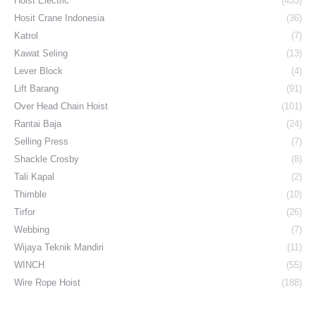
Hoist Electric
(433)
Hosit Crane Indonesia
(36)
Katrol
(7)
Kawat Seling
(13)
Lever Block
(4)
Lift Barang
(91)
Over Head Chain Hoist
(101)
Rantai Baja
(24)
Selling Press
(7)
Shackle Crosby
(8)
Tali Kapal
(2)
Thimble
(10)
Tirfor
(26)
Webbing
(7)
Wijaya Teknik Mandiri
(11)
WINCH
(55)
Wire Rope Hoist
(188)