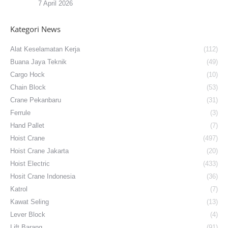
7 April 2026
Kategori News
Alat Keselamatan Kerja
(112)
Buana Jaya Teknik
(49)
Cargo Hock
(10)
Chain Block
(53)
Crane Pekanbaru
(31)
Ferrule
(3)
Hand Pallet
(7)
Hoist Crane
(497)
Hoist Crane Jakarta
(20)
Hoist Electric
(433)
Hosit Crane Indonesia
(36)
Katrol
(7)
Kawat Seling
(13)
Lever Block
(4)
Lift Barang
(91)