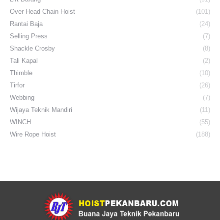
Over Head Chain Hoist
(101)
Rantai Baja
(24)
Selling Press
(7)
Shackle Crosby
(8)
Tali Kapal
(2)
Thimble
(10)
Tirfor
(26)
Webbing
(7)
Wijaya Teknik Mandiri
(11)
WINCH
(55)
Wire Rope Hoist
(188)