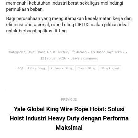
memenuhi kebutuhan industri berat sekaligus melindungi
permukaan beban.
Bagi perusahaan yang mengutamakan keselamatan kerja dan
efisiensi operasional, round sling LIFTIX adalah pilihan ideal
untuk berbagai aplikasi lifting.
Categories:
Hoist Crane
,
Hoist Electric
,
Lift Barang
By
Buana Jaya Teknik
12 Februari 2026
Leave a comment
Tags:
LiftingSling
PolyesterSling
RoundSling
SlingAngkat
Post
PREVIOUS
navigation
Yale Global King Wire Rope Hoist: Solusi
Previous
Hoist Industri Heavy Duty dengan Performa
post:
Maksimal