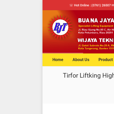
☏ Hot Online : (0761) 26507 
Home
About Us
Product
Tirfor Liftking Hi