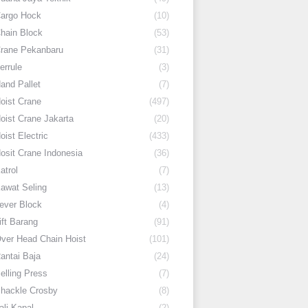
argo Hock
(10)
hain Block
(53)
rane Pekanbaru
(31)
errule
(3)
and Pallet
(7)
oist Crane
(497)
oist Crane Jakarta
(20)
oist Electric
(433)
osit Crane Indonesia
(36)
atrol
(7)
awat Seling
(13)
ever Block
(4)
ift Barang
(91)
ver Head Chain Hoist
(101)
antai Baja
(24)
elling Press
(7)
hackle Crosby
(8)
ali Kapal
(2)