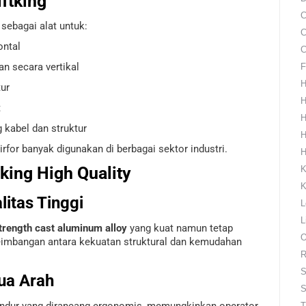
iftking
C
 sebagai alat untuk:
C
ontal
C
 secara vertikal
F
H
tur
H
t
H
 kabel dan struktur
H
tirfor banyak digunakan di berbagai sektor industri.
H
tking High Quality
K
K
litas Tinggi
L
L
trength cast aluminum alloy
yang kuat namun tetap
O
seimbangan antara kekuatan struktural dan kemudahan
R
S
Dua Arah
S
undur yang dirancang ergonomis, memungkinkan operator
T