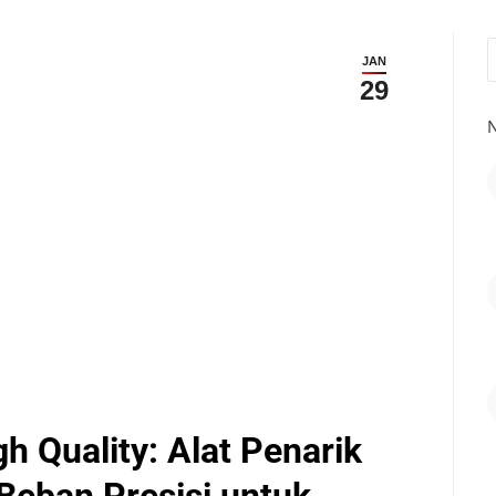
S
JAN
29
N
gh Quality: Alat Penarik
Beban Presisi untuk