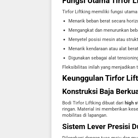
Fungsi Utama Tirfor L
Tirfor Liftking memiliki fungsi utama
Menarik beban berat secara horiz
Mengangkat dan menurunkan beban
Menyetel posisi mesin atau struk
Menarik kendaraan atau alat bera
Digunakan sebagai alat tensioning
Fleksibilitas inilah yang menjadikan 
Keunggulan Tirfor Lif
Konstruksi Baja Berkua
Bodi Tirfor Liftking dibuat dari
high s
ringan. Material ini memberikan ke
mobilitas di lapangan.
Sistem Lever Presisi 
Dilengkapi dengan tuas maju dan m