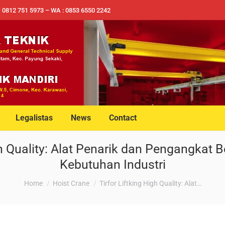
✉ 0812 751 5973 – WA : 0853 6550 2242
Legalistas
News
Contact
gh Quality: Alat Penarik dan Pengangkat 
Kebutuhan Industri
You are here:
Home
Hoist Crane
Tirfor Liftking High Quality: Alat…