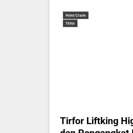
Hoist Crane
Tirfor
Tirfor Liftking Hi
dan Pengangkat 