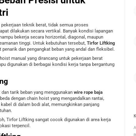
ri
n pekerjaan teknik berat, tidak semua proses
pat dilakukan secara vertikal. Banyak kondisi lapangan
mampu bekerja secara horizontal, diagonal, maupun
keamanan tinggi. Untuk kebutuhan tersebut,
Tirfor Liftking
t penarik dan pengangkat beban yang andal dan fleksibel.
 hoist manual yang dirancang untuk pekerjaan berat
u digunakan di berbagai kondisi kerja tanpa bergantung
ing
at dan tarik beban yang menggunakan
wire rope baja
beda dengan chain hoist yang mengandalkan rantai,
t kabel di dalam bodi alat, memungkinkan panjang
tuhan.
K
, Tirfor Liftking sangat cocok digunakan di area kerja
okasi terpencil.
A
B