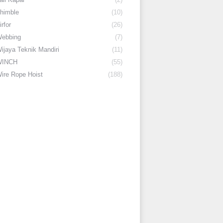
himble
(10)
irfor
(26)
ebbing
(7)
ijaya Teknik Mandiri
(11)
WINCH
(55)
ire Rope Hoist
(188)