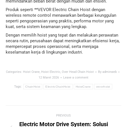
memindahkan beban berat dengan mudah dan efisien.
Produk seperti **
VEVOR
Electric Chain Hoist dengan
wireless remote control menawarkan berbagai keunggulan
seperti pengoperasian yang praktis, performa motor yang
kuat, serta sistem keamanan yang lengkap.
Dengan memilih hoist yang tepat dan melakukan perawatan
secara rutin, perusahaan dapat meningkatkan efisiensi kerja,
mempercepat proses operasional, serta menjaga
keselamatan kerja di lingkungan industri.
Categories:
Hoist Crane
,
Hoist Electric
,
Over Head Chain Hoist
By
adminweb
12 Maret 2026
Leave a comment
Tags:
ChainHoist
ElectricChainHoist
HoistCrane
vevorhoist
Post
PREVIOUS
navigation
Electric Motor Drive System: Solusi