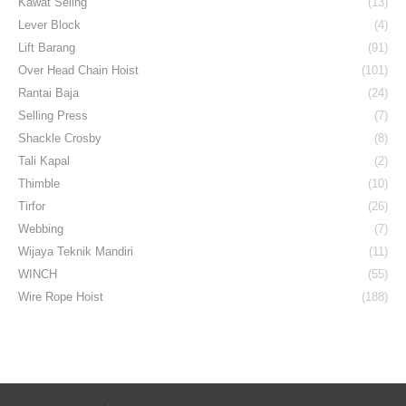
Kawat Seling
(13)
Lever Block
(4)
Lift Barang
(91)
Over Head Chain Hoist
(101)
Rantai Baja
(24)
Selling Press
(7)
Shackle Crosby
(8)
Tali Kapal
(2)
Thimble
(10)
Tirfor
(26)
Webbing
(7)
Wijaya Teknik Mandiri
(11)
WINCH
(55)
Wire Rope Hoist
(188)