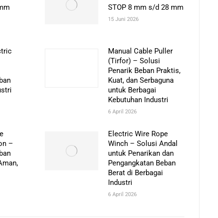
 mm
STOP 8 mm s/d 28 mm
15 Juni 2026
tric
Manual Cable Puller
(Tirfor) – Solusi
Penarik Beban Praktis,
eban
Kuat, dan Serbaguna
stri
untuk Berbagai
Kebutuhan Industri
6 April 2026
pe
Electric Wire Rope
on –
Winch – Solusi Andal
eban
untuk Penarikan dan
 Aman,
Pengangkatan Beban
Berat di Berbagai
Industri
6 April 2026