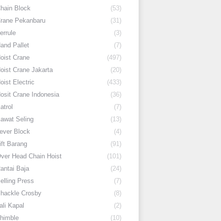
hain Block
(53)
rane Pekanbaru
(31)
errule
(3)
and Pallet
(7)
oist Crane
(497)
oist Crane Jakarta
(20)
oist Electric
(433)
osit Crane Indonesia
(36)
atrol
(7)
awat Seling
(13)
ever Block
(4)
ift Barang
(91)
ver Head Chain Hoist
(101)
antai Baja
(24)
elling Press
(7)
hackle Crosby
(8)
ali Kapal
(2)
himble
(10)