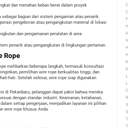
gkat dan menahan beban berat dalam proyek
C
C
 sebagai bagian dari sistem pengaman atau penarik.
F
erasi pengeboran atau pengangkutan material di lokasi
H
ngkutan dan pengamanan peralatan di area
H
H
stem penarik atau pengangkutan di lingkungan pertanian.
H
e Rope
H
K
ope melibatkan beberapa langkah, termasuk konsultasi
K
inginkan, pemilihan wire rope berkualitas tinggi, dan
L
ati-hati. Setelah selesai, wire rope siap digunakan
L
O
ini di Pekanbaru, pelanggan dapat yakin bahwa mereka
esuai dengan standar industri. Keamanan, ketahanan,
R
 dalam setiap pengerjaan, menjadikan layanan ini pilihan
S
n wire rope khusus Anda.
S
T
T