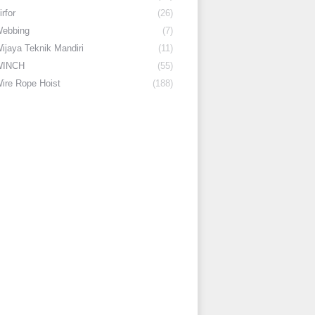
irfor
(26)
ebbing
(7)
ijaya Teknik Mandiri
(11)
WINCH
(55)
ire Rope Hoist
(188)