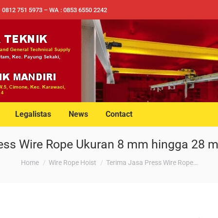
✉ 0812 751 5973 – WA : 0853 6550 2242
Legalistas
News
Contact
ess Wire Rope Ukuran 8 mm hingga 28 
You are here:
Home
Wire Rope Hoist
Terima Jasa Press Wire Rope…