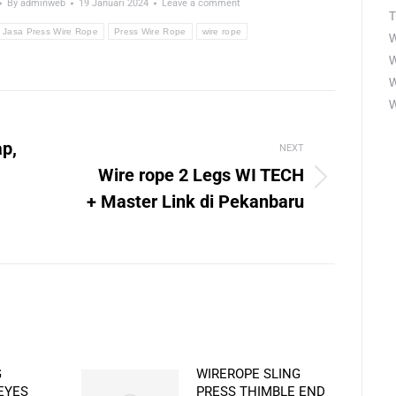
By
adminweb
19 Januari 2024
Leave a comment
T
Jasa Press Wire Rope
Press Wire Rope
wire rope
W
W
W
ap,
NEXT
Wire rope 2 Legs WI TECH
Next
+ Master Link di Pekanbaru
post:
G
WIREROPE SLING
EYES
PRESS THIMBLE END