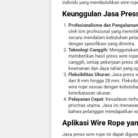
individu yang membutuhkan wire rope
Keunggulan
Jasa Pres
Profesionalisme dan Pengalaman
oleh tim profesional yang memili
secara mendalam kebutuhan pela
dengan spesifikasi yang diminta.
Teknologi Canggih:
Menggunakan pe
memberikan hasil press wire rope 
canggih, setiap pekerjaan press 
keamanan dan daya tahan yang op
Fleksibilitas Ukuran:
Jasa press w
dari 8 mm hingga 28 mm. Fleksib
wire rope sesuai dengan kebutuha
keterbatasan ukuran.
Pelayanan Cepat:
Kesadaran terha
prioritas utama. Jasa ini menawa
bahwa pelanggan mendapatkan wir
Aplikasi
Wire Rope
yan
Jasa press wire rope ini dapat diguna