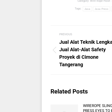
Category:
Wire Rope Hoist
Tags:
Jasa
Jasa Press
Post
PREVIOUS
navigation
Jual Alat Teknik Lengk
Jual Alat-Alat Safety
Previous
Proyek di Cimone
post:
Tangerang
Related Posts
WIREROPE SLIN
PRESS EYES TO 