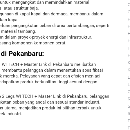
untuk mengangkat dan memindahkan material
C
i atau struktur baja.
C
ggunaan di kapal-kapal dan dermaga, membantu dalam
kan kapal.
F
luan pengangkutan beban di area pertambangan, seperti
H
 material tambang.
H
 dalam proyek-proyek energi dan infrastruktur,
H
sang komponen-komponen berat.
H
 di Pekanbaru
:
H
K
 WI TECH + Master Link di Pekanbaru melibatkan
an membantu pelanggan dalam menentukan spesifikasi
K
k mereka. Pelayanan yang cepat dan efisien menjadi
L
dapatkan produk berkualitas tinggi sesuai dengan
L
O
e 2 Legs WI TECH + Master Link di Pekanbaru, pelanggan
R
atan beban yang andal dan sesuai standar industri.
S
s utama, menjadikan produk ini pilihan terbaik untuk
k industri.
S
T
T