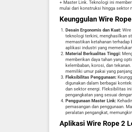
+ Master Link. Teknologi ini memberi
mulai dari konstruksi hingga sektor 
Keunggulan
Wire Rope
Desain Ergonomis dan Kuat:
Wire 
teknologi terkini, menghasilkan 
memastikan ketahanan terhadap be
aplikasi industri yang memerluka
Material Berkualitas Tinggi:
Mengg
memberikan daya tahan yang optim
kelembaban, korosi, dan tekanan.
memiliki umur pakai yang panjan
Fleksibilitas Penggunaan:
Keunggu
digunakan dalam berbagai konteks
dan sektor energi. Fleksibilitas
pengangkatan yang sesuai dengan
Penggunaan Master Link:
Kehadir
pemasangan dan penggunaan. Mas
peralatan pengangkat, memungkink
Aplikasi
Wire Rope 2 