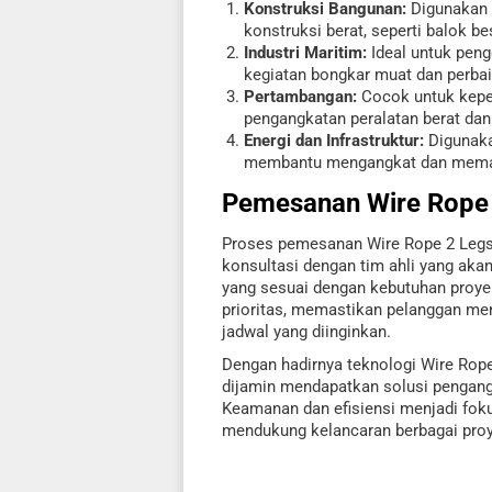
Konstruksi Bangunan:
Digunakan 
konstruksi berat, seperti balok bes
Industri Maritim:
Ideal untuk pen
kegiatan bongkar muat dan perbai
Pertambangan:
Cocok untuk keper
pengangkatan peralatan berat dan
Energi dan Infrastruktur:
Digunakan
membantu mengangkat dan mema
Pemesanan
Wire Rope
Proses pemesanan Wire Rope 2 Legs
konsultasi dengan tim ahli yang ak
yang sesuai dengan kebutuhan proye
prioritas, memastikan pelanggan men
jadwal yang diinginkan.
Dengan hadirnya teknologi Wire Rop
dijamin mendapatkan solusi pengangk
Keamanan dan efisiensi menjadi foku
mendukung kelancaran berbagai proye