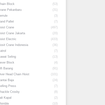
hain Block
(53)
rane Pekanbaru
(31)
errule
(3)
and Pallet
(7)
oist Crane
(497)
oist Crane Jakarta
(20)
oist Electric
(433)
osit Crane Indonesia
(36)
atrol
(7)
awat Seling
(13)
ever Block
(4)
ift Barang
(91)
ver Head Chain Hoist
(101)
antai Baja
(24)
elling Press
(7)
hackle Crosby
(8)
ali Kapal
(2)
himble
(10)