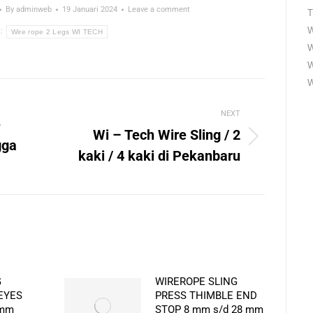
By
adminweb
19 Januari 2024
Leave a comment
T
W
s:
Wire rope 2 Legs WI TECH
W
W
NEXT
e
Wi – Tech Wire Sling / 2
Next
gga
kaki / 4 kaki di Pekanbaru
post:
G
WIREROPE SLING
EYES
PRESS THIMBLE END
 mm
STOP 8 mm s/d 28 mm