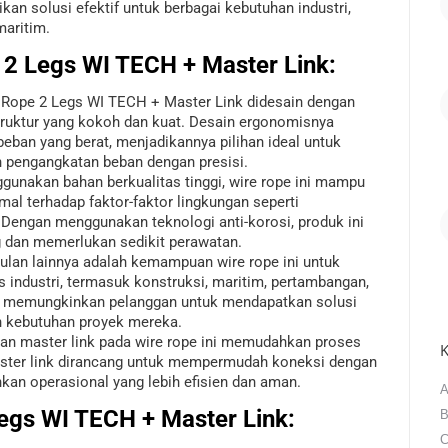
kan solusi efektif untuk berbagai kebutuhan industri,
maritim.
 2 Legs WI TECH
+ Master Link:
Rope 2 Legs WI TECH + Master Link didesain dengan
struktur yang kokoh dan kuat. Desain ergonomisnya
ban yang berat, menjadikannya pilihan ideal untuk
n pengangkatan beban dengan presisi.
unakan bahan berkualitas tinggi, wire rope ini mampu
al terhadap faktor-faktor lingkungan seperti
 Dengan menggunakan teknologi anti-korosi, produk ini
g dan memerlukan sedikit perawatan.
lan lainnya adalah kemampuan wire rope ini untuk
 industri, termasuk konstruksi, maritim, pertambangan,
 ini memungkinkan pelanggan untuk mendapatkan solusi
 kebutuhan proyek mereka.
an master link pada wire rope ini memudahkan proses
K
ter link dirancang untuk mempermudah koneksi dengan
an operasional yang lebih efisien dan aman.
A
Legs WI TECH
+ Master Link:
B
C