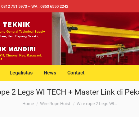
✉ 0812 751 5973 – WA : 0853 6550 2242
Legalistas
News
Contact
ope 2 Legs WI TECH + Master Link di Pe
You are here:
Home
Wire Rope Hoist
Wire rope 2 Legs WI…