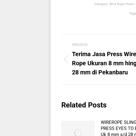
Category:
Wire Rope Hoist
Tag
Post
PREVIOUS
navigation
Terima Jasa Press Wir
Previous
Rope Ukuran 8 mm hin
post:
28 mm di Pekanbaru
Related Posts
WIREROPE SLIN
PRESS EYES TO 
Uk 8 mm s/d 28