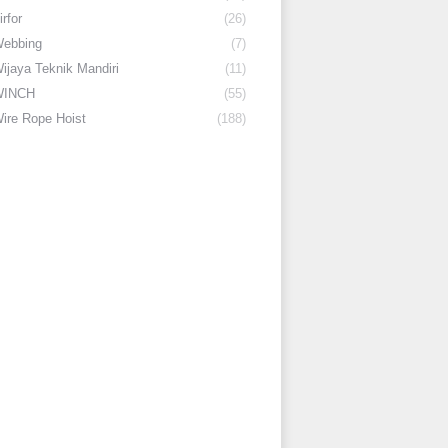
irfor
(26)
ebbing
(7)
ijaya Teknik Mandiri
(11)
WINCH
(55)
ire Rope Hoist
(188)