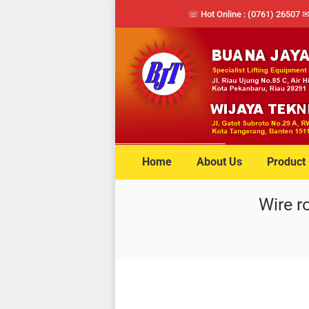
☏ Hot Online : (0761) 26507 
Home
About Us
Product
Wire r