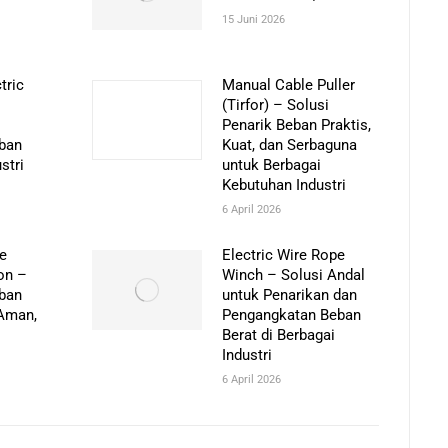
15 Juni 2026
tric
Manual Cable Puller
(Tirfor) – Solusi
Penarik Beban Praktis,
eban
Kuat, dan Serbaguna
stri
untuk Berbagai
Kebutuhan Industri
6 April 2026
pe
Electric Wire Rope
on –
Winch – Solusi Andal
eban
untuk Penarikan dan
 Aman,
Pengangkatan Beban
Berat di Berbagai
Industri
6 April 2026