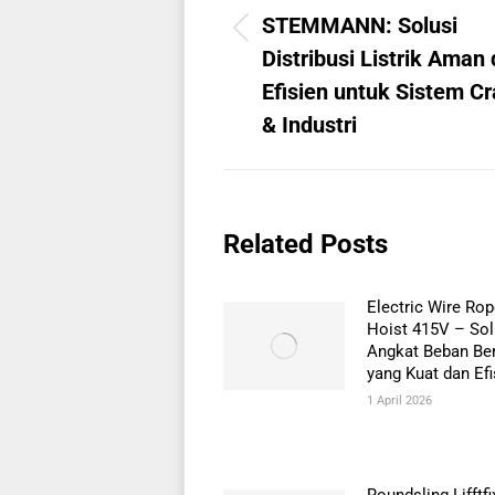
STEMMANN: Solusi
Previous
Distribusi Listrik Aman
post:
Efisien untuk Sistem C
& Industri
Related Posts
Electric Wire Ro
Hoist 415V – Sol
Angkat Beban Be
yang Kuat dan Efi
1 April 2026
Roundsling Lifftfi