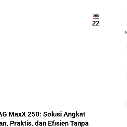
S
DES
22
N
AG MaxX 250: Solusi Angkat
n, Praktis, dan Efisien Tanpa