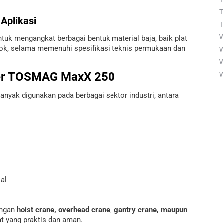
T
 Aplikasi
T
W
untuk mengangkat berbagai bentuk material baja, baik plat
lok, selama memenuhi spesifikasi teknis permukaan dan
W
fter TOSMAG MaxX 250
W
nyak digunakan pada berbagai sektor industri, antara
ial
engan
hoist crane, overhead crane, gantry crane, maupun
at yang praktis dan aman.