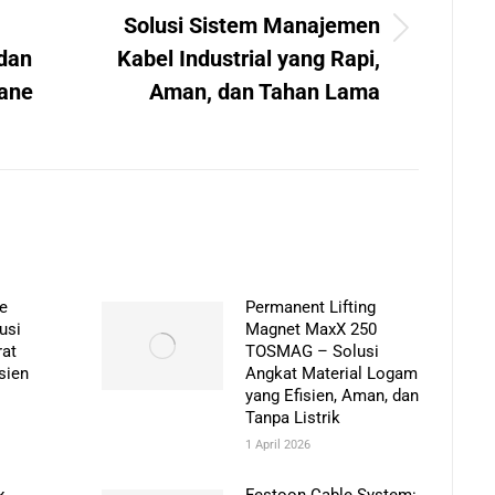
Solusi Sistem Manajemen
Next
 dan
Kabel Industrial yang Rapi,
post:
rane
Aman, dan Tahan Lama
pe
Permanent Lifting
usi
Magnet MaxX 250
rat
TOSMAG – Solusi
sien
Angkat Material Logam
yang Efisien, Aman, dan
Tanpa Listrik
1 April 2026
x
Festoon Cable System: