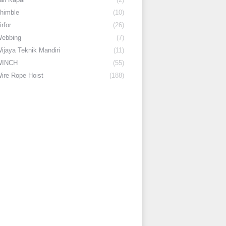
himble
(10)
irfor
(26)
ebbing
(7)
ijaya Teknik Mandiri
(11)
WINCH
(55)
ire Rope Hoist
(188)