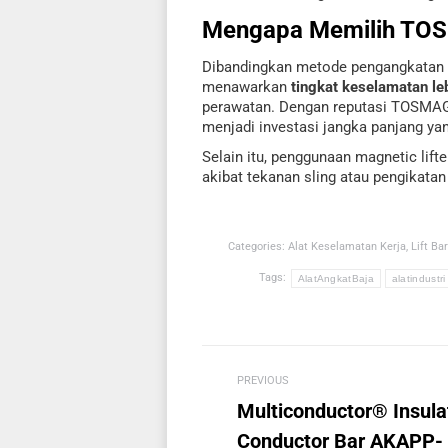
Mengapa Memilih TO
Dibandingkan metode pengangkatan 
menawarkan
tingkat keselamatan leb
perawatan. Dengan reputasi TOSMAG s
menjadi investasi jangka panjang y
Selain itu, penggunaan magnetic lif
akibat tekanan sling atau pengikatan
Categories:
Alat Keselamatan Kerja
,
Lift Ba
Tags:
AlatAngkatBaja
alatindustri
Post
PREVIOUS
navigation
Multiconductor® Insula
Conductor Bar AKAPP-