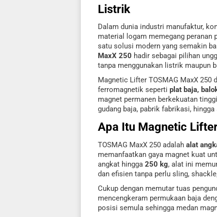
Listrik
Dalam dunia industri manufaktur, kon
material logam memegang peranan pen
satu solusi modern yang semakin b
MaxX 250
hadir sebagai pilihan un
tanpa menggunakan listrik maupun ba
Magnetic Lifter TOSMAG MaxX 250 d
ferromagnetik seperti
plat baja, bal
magnet permanen berkekuatan tinggi
gudang baja, pabrik fabrikasi, hingga 
Apa Itu Magnetic Lif
TOSMAG MaxX 250 adalah
alat ang
memanfaatkan gaya magnet kuat unt
angkat hingga
250 kg
, alat ini mem
dan efisien tanpa perlu sling, shackle
Cukup dengan memutar tuas pengunc
mencengkeram permukaan baja denga
posisi semula sehingga medan magn