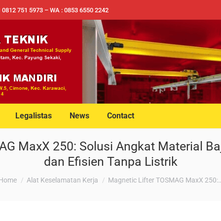
✉ 0812 751 5973 – WA : 0853 6550 2242
Legalistas
News
Contact
AG MaxX 250: Solusi Angkat Material Baj
dan Efisien Tanpa Listrik
You are here:
Home
Alat Keselamatan Kerja
Magnetic Lifter TOSMAG MaxX 250: