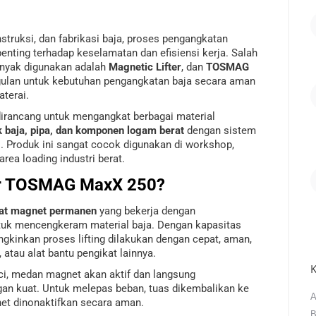
struksi, dan fabrikasi baja, proses pengangkatan
ting terhadap keselamatan dan efisiensi kerja. Salah
anyak digunakan adalah
Magnetic Lifter
, dan
TOSMAG
ggulan untuk kebutuhan pengangkatan baja secara aman
terai.
irancang untuk mengangkat berbagai material
ok baja, pipa, dan komponen logam berat
dengan sistem
. Produk ini sangat cocok digunakan di workshop,
area loading industri berat.
ter TOSMAG MaxX 250?
kat magnet permanen
yang bekerja dengan
uk mencengkeram material baja. Dengan kapasitas
ungkinkan proses lifting dilakukan dengan cepat, aman,
, atau alat bantu pengikat lainnya.
K
i, medan magnet akan aktif dan langsung
n kuat. Untuk melepas beban, tuas dikembalikan ke
A
et dinonaktifkan secara aman.
B