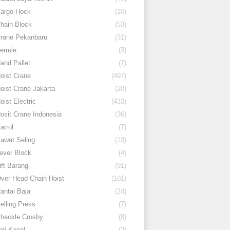
argo Hock
(10)
hain Block
(53)
rane Pekanbaru
(31)
errule
(3)
and Pallet
(7)
oist Crane
(497)
oist Crane Jakarta
(20)
oist Electric
(433)
osit Crane Indonesia
(36)
atrol
(7)
awat Seling
(13)
ever Block
(4)
ift Barang
(91)
ver Head Chain Hoist
(101)
antai Baja
(24)
elling Press
(7)
hackle Crosby
(8)
ali Kapal
(2)