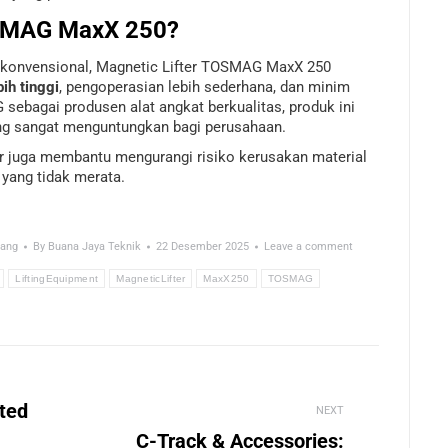
SMAG MaxX 250?
konvensional, Magnetic Lifter TOSMAG MaxX 250
ih tinggi
, pengoperasian lebih sederhana, dan minim
ebagai produsen alat angkat berkualitas, produk ini
ang sangat menguntungkan bagi perusahaan.
ter juga membantu mengurangi risiko kerusakan material
 yang tidak merata.
rang
By
Buana Jaya Teknik
22 Desember 2025
Leave a comment
LiftingEquipment
MagneticLifter
MaxX250
TOSMAG
ted
NEXT
C-Track & Accessories: