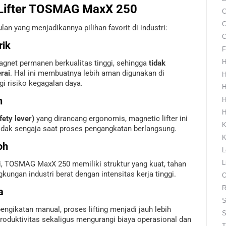
 Lifter TOSMAG MaxX 250
C
C
an yang menjadikannya pilihan favorit di industri:
C
rik
F
H
et permanen berkualitas tinggi, sehingga
tidak
rai
. Hal ini membuatnya lebih aman digunakan di
H
i risiko kegagalan daya.
H
n
H
H
fety lever)
yang dirancang ergonomis, magnetic lifter ini
K
dak sengaja saat proses pengangkatan berlangsung.
K
oh
L
L
i, TOSMAG MaxX 250 memiliki struktur yang kuat, tahan
kungan industri berat dengan intensitas kerja tinggi.
O
R
a
S
ngikatan manual, proses lifting menjadi jauh lebih
S
oduktivitas sekaligus mengurangi biaya operasional dan
T